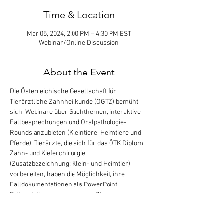
Time & Location
Mar 05, 2024, 2:00 PM – 4:30 PM EST
Webinar/Online Discussion
About the Event
Die Österreichische Gesellschaft für 
Tierärztliche Zahnheilkunde (ÖGTZ) bemüht 
sich, Webinare über Sachthemen, interaktive 
Fallbesprechungen und Oralpathologie-
Rounds anzubieten (Kleintiere, Heimtiere und 
Pferde). Tierärzte, die sich für das ÖTK Diplom 
Zahn- und Kieferchirurgie 
(Zusatzbezeichnung: Klein- und Heimtier) 
vorbereiten, haben die Möglichkeit, ihre 
Falldokumentationen als PowerPoint 
Präsentationen vorzutragen. Diese 
Veranstaltung (von 20:00-22:30 Uhr MEZ in 
Mitteleuropa [2:00-4:30 PM ET in 