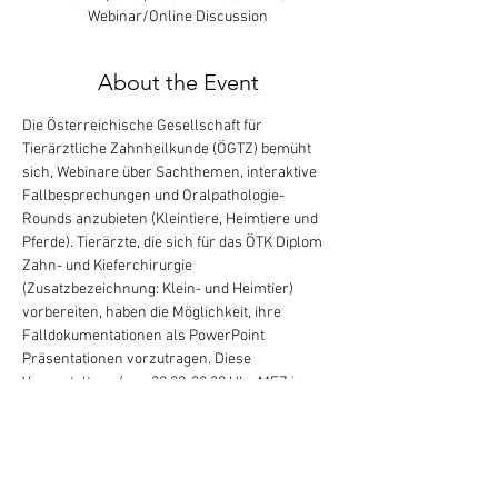
Webinar/Online Discussion
About the Event
Die Österreichische Gesellschaft für 
Tierärztliche Zahnheilkunde (ÖGTZ) bemüht 
sich, Webinare über Sachthemen, interaktive 
Fallbesprechungen und Oralpathologie-
Rounds anzubieten (Kleintiere, Heimtiere und 
Pferde). Tierärzte, die sich für das ÖTK Diplom 
Zahn- und Kieferchirurgie 
(Zusatzbezeichnung: Klein- und Heimtier) 
vorbereiten, haben die Möglichkeit, ihre 
Falldokumentationen als PowerPoint 
Präsentationen vorzutragen. Diese 
Veranstaltung (von 20:00-22:30 Uhr MEZ in 
Mitteleuropa [2:00-4:30 PM ET in 
Philadelphia/USA]) ist kostenlos für Mitglieder 
der ÖGTZ (Österreich), SSVD (Schweiz) und 
DGT (Deutschland). Bei der Anmeldung, wo es 