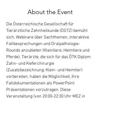
About the Event
Die Österreichische Gesellschaft für 
Tierärztliche Zahnheilkunde (ÖGTZ) bemüht 
sich, Webinare über Sachthemen, interaktive 
Fallbesprechungen und Oralpathologie-
Rounds anzubieten (Kleintiere, Heimtiere und 
Pferde). Tierärzte, die sich für das ÖTK Diplom 
Zahn- und Kieferchirurgie 
(Zusatzbezeichnung: Klein- und Heimtier) 
vorbereiten, haben die Möglichkeit, ihre 
Falldokumentationen als PowerPoint 
Präsentationen vorzutragen. Diese 
Veranstaltung (von 20:00-22:30 Uhr MEZ in 
Mitteleuropa [2:00-4:30 PM ET in 
Philadelphia/USA]) ist kostenlos für Mitglieder 
der ÖGTZ (Österreich), SSVD (Schweiz) und 
DGT (Deutschland). Bei der Anmeldung, wo es 
heisst "State", geben Sie das Bundesland, den 
Kanton oder die Region Ihrer Adresse ein. Bei 