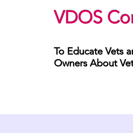
VDOS Con
To Educate Vets a
Owners About Vete
Home
News
About