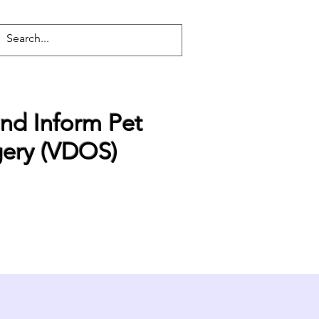
nd Inform Pet
gery (VDOS)
s
COVID-19
Contact