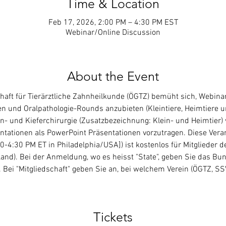
Time & Location
Feb 17, 2026, 2:00 PM – 4:30 PM EST
Webinar/Online Discussion
About the Event
chaft für Tierärztliche Zahnheilkunde (ÖGTZ) bemüht sich, Webin
n und Oralpathologie-Rounds anzubieten (Kleintiere, Heimtiere und
- und Kieferchirurgie (Zusatzbezeichnung: Klein- und Heimtier) 
ntationen als PowerPoint Präsentationen vorzutragen. Diese Vera
0-4:30 PM ET in Philadelphia/USA]) ist kostenlos für Mitglieder d
and). Bei der Anmeldung, wo es heisst "State", geben Sie das Bu
. Bei "Mitgliedschaft" geben Sie an, bei welchem Verein (ÖGTZ, SS
Tickets