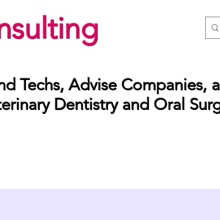
sulting
nd Techs, Advise Companies, a
rinary Dentistry and Oral Sur
Team
Services
Book Online
Resource