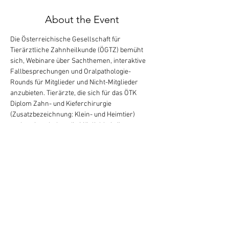
About the Event
Die Österreichische Gesellschaft für 
Tierärztliche Zahnheilkunde (ÖGTZ) bemüht 
sich, Webinare über Sachthemen, interaktive 
Fallbesprechungen und Oralpathologie-
Rounds für Mitglieder und Nicht-Mitglieder 
anzubieten. Tierärzte, die sich für das ÖTK 
Diplom Zahn- und Kieferchirurgie 
(Zusatzbezeichnung: Klein- und Heimtier) 
vorbereiten, haben die Möglichkeit, ihre 
Falldokumentationen als PowerPoint 
Präsentationen vorzutragen. Diese 
Veranstaltung (von 20:00-22:00 Uhr in 
Österreich) ist kostenlos. Bei der Anmeldung, 
wo es heisst "State", geben Sie das Bundesland, 
den Kanton oder die Region Ihrer Adresse ein.
Tickets