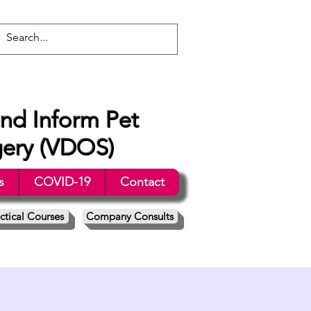
nd Inform Pet
gery (VDOS)
s
COVID-19
Contact
ctical Courses
Company Consults