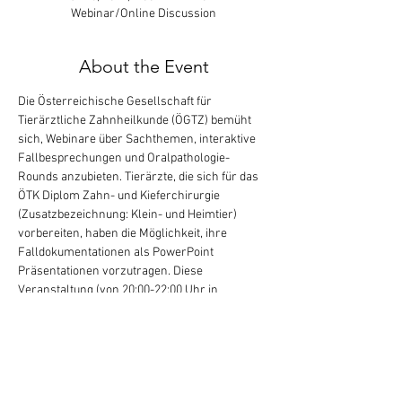
Webinar/Online Discussion
About the Event
Die Österreichische Gesellschaft für 
Tierärztliche Zahnheilkunde (ÖGTZ) bemüht 
sich, Webinare über Sachthemen, interaktive 
Fallbesprechungen und Oralpathologie-
Rounds anzubieten. Tierärzte, die sich für das 
ÖTK Diplom Zahn- und Kieferchirurgie 
(Zusatzbezeichnung: Klein- und Heimtier) 
vorbereiten, haben die Möglichkeit, ihre 
Falldokumentationen als PowerPoint 
Präsentationen vorzutragen. Diese 
Veranstaltung (von 20:00-22:00 Uhr in 
Mitteleuropa [2:00-4:00 PM ET in 
Philadelphia/USA]) ist kostenlos für Mitglieder 
der ÖGTZ (Österreich), SSVD (Schweiz) und 
DGT (Deutschland). Bei der Anmeldung, wo es 
heisst "State", geben Sie das Bundesland, den 